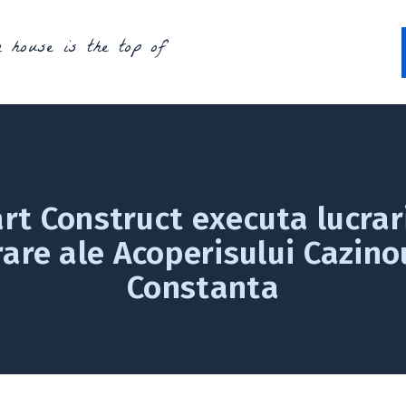
 house is the top of
rt Construct executa lucrar
are ale Acoperisului Cazino
Constanta