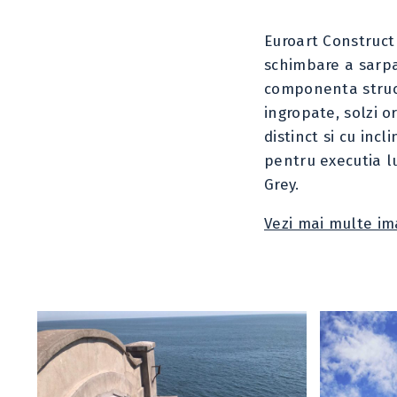
Euroart Construct 
schimbare a sarpan
componenta structu
ingropate, solzi o
distinct si cu inc
pentru executia lu
Grey.
Vezi mai multe ima