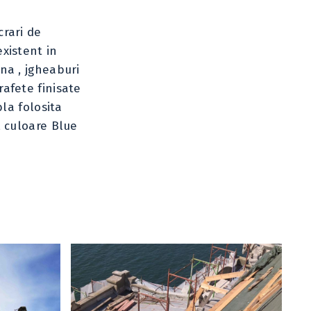
crari de
xistent in
na , jgheaburi
rafete finisate
bla folosita
, culoare Blue