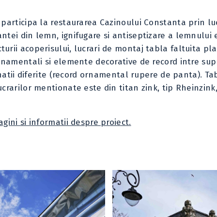
participa la restaurarea Cazinoului Constanta prin lu
tei din lemn, ignifugare si antiseptizare a lemnului e
rii acoperisului, lucrari de montaj tabla faltuita pla
rnamentali si elemente decorative de record intre sup
linatii diferite (record ornamental rupere de panta). Ta
crarilor mentionate este din titan zink, tip Rheinzink
gini si informatii despre proiect.