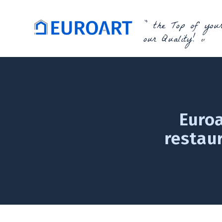
” the Top of your
our Quality! „
Euroa
restaur