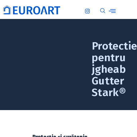
Protecti
pentru
jgheab
Gutter
Stark®