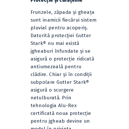
Protecţie şi curăţenie
Frunzele, zăpada şi gheaţa
sunt inamicii fiecărui sistem
pluvial pentru acoperiş.
Datorită protecţiei Gutter
Stark® nu mai există
jgheaburi înfundate şi se
asigură o protecţie ridicată
antiumezeală pentru
clădire. Chiar şi în condiţii
subpolare Gutter Stark®
asigură o scurgere
netulburată. Prin
tehnologia Alu-Rex
certificată noua protecţie
pentru jgheab devine un
model în privinţa