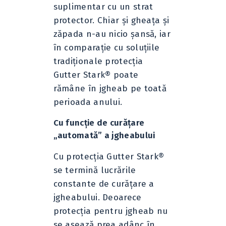
suplimentar cu un strat
protector. Chiar şi gheaţa şi
zăpada n-au nicio şansă, iar
în comparaţie cu soluţiile
tradiţionale protecţia
Gutter Stark® poate
rămâne în jgheab pe toată
perioada anului.
Cu funcţie de curăţare
„automată” a jgheabului
Cu protecţia Gutter Stark®
se termină lucrările
constante de curăţare a
jgheabului. Deoarece
protecţia pentru jgheab nu
se aşează prea adânc în