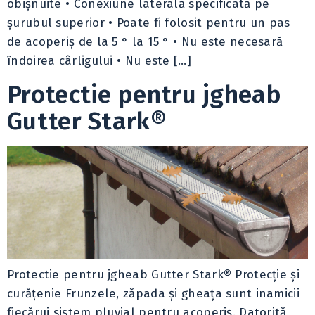
obișnuite • Conexiune laterală specificată pe
șurubul superior • Poate fi folosit pentru un pas
de acoperiș de la 5 ° la 15 ° • Nu este necesară
îndoirea cârligului • Nu este […]
Protectie pentru jgheab
Gutter Stark®
Protectie pentru jgheab Gutter Stark® Protecţie şi
curăţenie Frunzele, zăpada şi gheaţa sunt inamicii
fiecărui sistem pluvial pentru acoperiş. Datorită